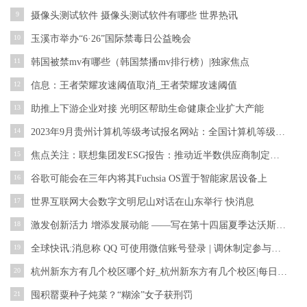
9
摄像头测试软件 摄像头测试软件有哪些 世界热讯
10
玉溪市举办“6·26”国际禁毒日公益晚会
11
韩国被禁mv有哪些（韩国禁播mv排行榜）|独家焦点
12
信息：王者荣耀攻速阈值取消_王者荣耀攻速阈值
13
助推上下游企业对接 光明区帮助生命健康企业扩大产能
14
2023年9月贵州计算机等级考试报名网站：全国计算机等级考试考务管理系统
15
焦点关注：联想集团发ESG报告：推动近半数供应商制定科学碳目标
16
谷歌可能会在三年内将其Fuchsia OS置于智能家居设备上
17
世界互联网大会数字文明尼山对话在山东举行 快消息
18
激发创新活力 增添发展动能 ——写在第十四届夏季达沃斯论坛开幕之际 天天即时
19
全球快讯:消息称 QQ 可使用微信账号登录 | 调休制定参与者称应重新考虑政策 | 周星驰将拍《少林女足》
20
杭州新东方有几个校区哪个好_杭州新东方有几个校区|每日视点
21
囤积罂粟种子炖菜？“糊涂”女子获刑罚