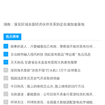
湖南：落实区域全面经济伙伴关系协定在湘加速落地
热文榜单
1
闹事的老人，只要喊着自己有病，警察就不敢对其有任何的动作 环球快讯
2
古法精华融入现代科技 俏妃发布新品“埤运膏” 焦点讯息
3
天天热讯:甘肃省合水县发布雷雨大风黄色预警
4
深圳海关查获“涉危不报”打火机1.5万个|全球看点
5
我国浅层常压页岩气开采取得突破
6
今日热讯：脸上的痤疮怎么办_脸上痤疮的治疗方法
7
当前速读：豪能股份：公司目前不具备行星滚柱丝杠相关产能
8
环球关注：环球快资讯：全国最大新能源配套电化学储能电站并网