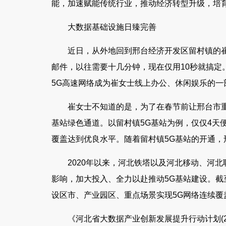
能，加速赋能传统行业，推动经济转型升级，培
大数据基础设施日臻完善
合肥市招才引智云聘会举办 6家重点产业链企
局地有暴雪！今明两天
近日，从外地回到邢台经济开发区留村镇的
邮件，以往需要十几分钟，现在仅用10秒就搞定
业HR带岗直播
雪天
5G高速网络成为崔女士线上办公、休闲娱乐的一
崔女士不知道的是，为了在春节前让邢台市重
基站绿色通道。以留村镇5G基站为例，仅仅4天
覆盖达到优良水平。随着留村镇5G基站的开通，
2020年以来，河北铁塔以及河北移动、河
影响，加大投入、全力以赴推动5G基站建设。截至2
设区市、产业园区、重点场景实现5G网络连续覆
《河北省大数据产业创新发展提升行动计划(202