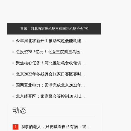
喜讯！河北石家庄机场再获国际机场协会“客
合肥市招才
户之声”认证
今年河北将新开工被动式超低能耗建...
总投资28.3亿元！北医三院秦皇岛医...
聚焦核心任务！河北推进粮食收储供...
北京2022年冬残奥会张家口赛区赛时...
国网冀北电力：圆满完成北京2022年...
北京经开区：家庭聚会等控制10人以...
动态
1
闹事的老人，只要喊着自己有病，警...