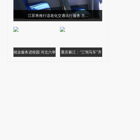
江苏将推行适老化交通出行服务 方...
就业服务进校园 河北六举
重庆綦江：“三驾马车”齐
措提升...
头并进加...