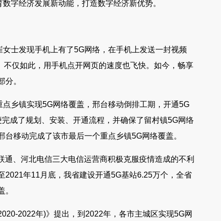
育数字经济发展新动能，打造数字经济新优势。
河北各地将陆续出现雨
“1+3+N”！冀北电力完成北京2022年冬残奥会
崔女士发现手机上有了5G网络，在手机上发送一封视频
。不仅如此，用手机点开网页的速度也飞快。如今，畅享
气
保电任务
部分。
点乡镇实现5G网络覆盖，邢台移动倒排工期，开通5G
便完成了规划、安装、开通流程，并确保了留村镇5G网络
邢台移动完成了该市最后一个重点乡镇5G网络覆盖。
北联通、河北电信三大电信运营商积极克服疫情造成的不利
021年11月底，我省建设开通5G基站6.25万个，全省
盖。
0-2022年)》提出，到2022年，各市主城区实现5G网