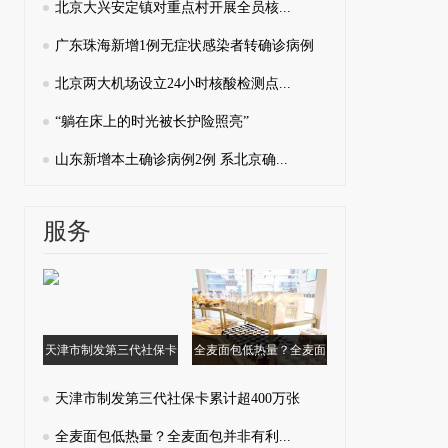
北京大兴安定镇对重点村开展全员核...
广东珠海新增1例无症状感染者转确诊病例
北京两大机场设立24小时核酸检测点...
“躺在床上的时光被长护险照亮”
山东新增本土确诊病例2例 系北京确...
服务
天津市制发第三代社保卡
全麦面包低热量？全麦面
累计超400万张
包并非有利...
天津市制发第三代社保卡累计超400万张
全麦面包低热量？全麦面包并非有利...