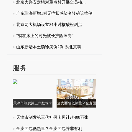
北京大兴安定镇对重点村开展全员核...
广东珠海新增1例无症状感染者转确诊病例
北京两大机场设立24小时核酸检测点...
“躺在床上的时光被长护险照亮”
山东新增本土确诊病例2例 系北京确...
服务
天津市制发第三代社保卡
全麦面包低热量？全麦面
累计超400万张
包并非有利...
天津市制发第三代社保卡累计超400万张
全麦面包低热量？全麦面包并非有利...