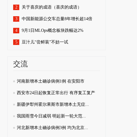
2
关于喜庆的成语（喜庆的成语）
3
中国新能源公交车总量8年增长超14倍
4
9月1日MLOps概念板块跌幅达2%
5
豆汁儿“尝鲜装”不妨一试
交流
河南新增本土确诊病例1例 在安阳市
西安市24日起恢复正常出行 有序复工复产
新疆伊犁州霍尔果斯市新增本土无症...
我国雨雪今日减弱 明起新一轮大范...
河北新增本土确诊病例3例 均为北京...