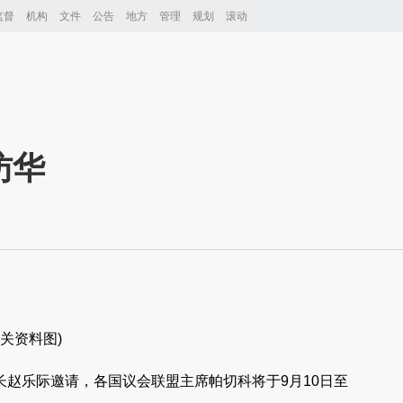
监督
机构
文件
公告
地方
管理
规划
滚动
访华
相关资料图)
长赵乐际邀请，各国议会联盟主席帕切科将于9月10日至