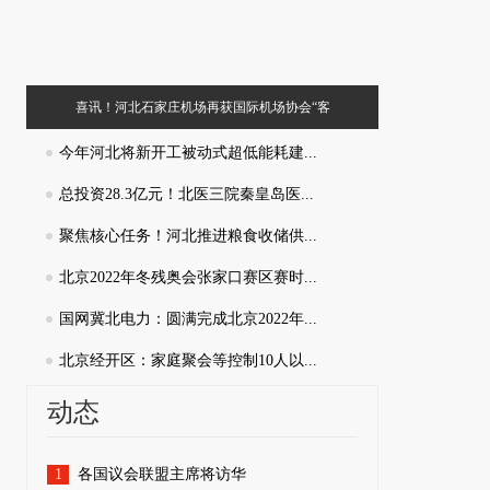
喜讯！河北石家庄机场再获国际机场协会“客
合肥市招才
户之声”认证
今年河北将新开工被动式超低能耗建...
总投资28.3亿元！北医三院秦皇岛医...
聚焦核心任务！河北推进粮食收储供...
北京2022年冬残奥会张家口赛区赛时...
国网冀北电力：圆满完成北京2022年...
北京经开区：家庭聚会等控制10人以...
动态
1
各国议会联盟主席将访华