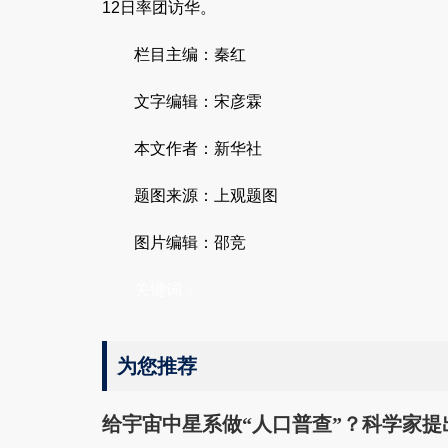
12日率团访华。
栏目主编：秦红
合肥市招才引智云聘会举办 6家重点产业链企
局地有暴雪！今明两天
文字编辑：宋彦霖
业HR带岗直播
雪天
本文作者：新华社
题图来源：上观题图
图片编辑：邵竞
关键词：
为您推荐
给宇宙中星系做“人口普查”？科学家提