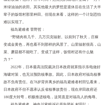
米绿油油的农田。其实他最大的梦想是退休后在生活了大半
辈子的饭馆村那里种田。但现在来看，这样的一个计划恐怕
难以实现了。
福岛避难者 菅野哲：
“野猪肉有几千、几万贝克辐射。以前到了秋天，庄稼
变成金黄色，再也看不到那样的风景了。山里辐射很高，山
菜、蘑菇都不能吃了。变成了这样，饭馆村还有什么魅
力？”
2022年，日本最高法院裁决日本政府就算指示东电做好
海啸对策，也无法预防核事故。因此，日本政府对福岛核事
故不负有责任。在78岁背井离乡的福岛避难者村田弘看来，
日本政府不但不愿承认反省核事故责任，现在岸田政府还
180度大转弯，积极推进核电，这简直是对福岛人的侮辱。
福岛避难者、神奈川索赔诉讼原告团长 村田弘：