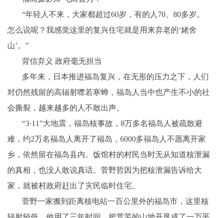
“年轻人不来，大家都超过60岁，有的人70、80多岁。
怎么说呢？我感觉这里的复兴住宅就是用来弃老的‘姥舍
山’。”
背信弃义 政府毫无担当
多年来，日本推进福岛复兴，在无形的压力之下，人们
对仍然残留的高辐射噤若寒蝉，福岛人当中也产生不小的社
会撕裂，越来越多的人不敢出声。
“3·11”大地震，福岛核事故，8万多名福岛人被疏散避
难，约2万名福岛人离开了福岛，6000多福岛人不愿离开家
乡，依然留在福岛县内。饭馆村的村民当时无从知道核泄漏
的真相，也没人敢说真话。菅野哲因为把核泄漏告诉给大
家，就被村政府赶出了灾民临时住宅。
菅野一家搬到距离核电站一百公里外的福岛市，这里核
辐射较低，他用了三年时间，把荒芜的山地开垦成了一万平