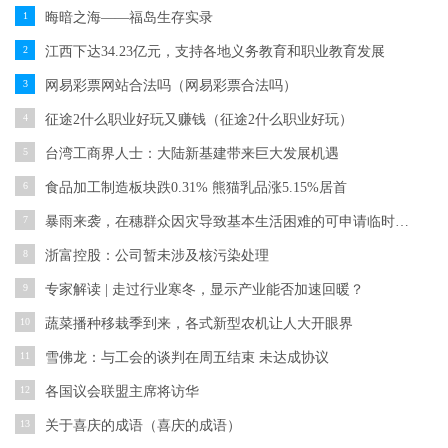
1
晦暗之海——福岛生存实录
2
江西下达34.23亿元，支持各地义务教育和职业教育发展
3
网易彩票网站合法吗（网易彩票合法吗）
4
征途2什么职业好玩又赚钱（征途2什么职业好玩）
5
台湾工商界人士：大陆新基建带来巨大发展机遇
6
食品加工制造板块跌0.31% 熊猫乳品涨5.15%居首
7
暴雨来袭，在穗群众因灾导致基本生活困难的可申请临时救助
8
浙富控股：公司暂未涉及核污染处理
9
专家解读 | 走过行业寒冬，显示产业能否加速回暖？
10
蔬菜播种移栽季到来，各式新型农机让人大开眼界
11
雪佛龙：与工会的谈判在周五结束 未达成协议
12
各国议会联盟主席将访华
13
关于喜庆的成语（喜庆的成语）