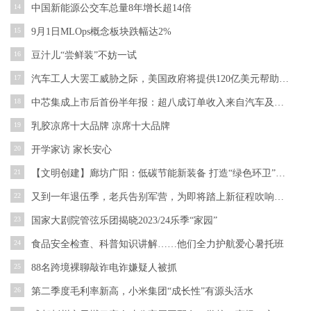
14
中国新能源公交车总量8年增长超14倍
15
9月1日MLOps概念板块跌幅达2%
16
豆汁儿“尝鲜装”不妨一试
17
汽车工人大罢工威胁之际，美国政府将提供120亿美元帮助传统车厂转型
18
中芯集成上市后首份半年报：超八成订单收入来自汽车及新能源
19
乳胶凉席十大品牌 凉席十大品牌
20
开学家访 家长安心
21
【文明创建】廊坊广阳：低碳节能新装备 打造“绿色环卫”名片
22
又到一年退伍季，老兵告别军营，为即将踏上新征程吹响冲锋号角
23
国家大剧院管弦乐团揭晓2023/24乐季“家园”
24
食品安全检查、科普知识讲解……他们全力护航爱心暑托班
25
88名跨境裸聊敲诈电诈嫌疑人被抓
26
第二季度毛利率新高，小米集团“成长性”有源头活水