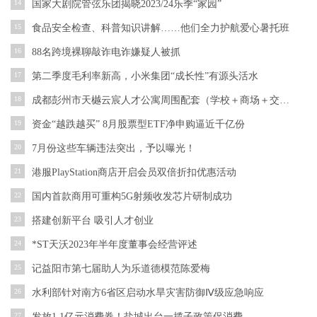
14
国家大剧院管弦乐团揭晓2023/24乐季“家园”
15
食品安全检查、科普知识讲解……他们全力护航爱心暑托班
16
88名跨境裸聊敲诈电诈嫌疑人被抓
17
第二季度毛利率新高，小米集团“成长性”有源头活水
18
成都彭州市天樾云宸人才公寓周围配套（学校＋商场＋交通）
19
资金“越跌越买” 8月股票型ETF净申购逼近千亿份
20
7月份这些车辆违法突出，予以曝光！
21
港服PlayStation商店开启会员双倍折扣优惠活动
22
国内首款商用可重构5G射频收发芯片研制成功
23
搭建创新平台 吸引人才创业
24
*ST天沃2023年半年度董事会经营评述
25
记益阳市第七届助人为乐道德模范陈爱梅
26
水利部针对南方6省区启动水旱灾害防御Ⅳ级应急响应
27
发放1.1亿元消费券！盐城出台一揽子政策促消费