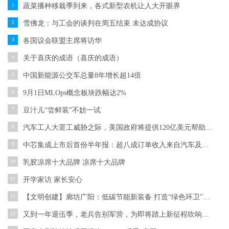
1
蔬菜播种移栽季到来，各式新型农机让人大开眼界
2
雪佛龙：与工会的谈判在周五结束 未达成协议
3
各国议会联盟主席将访华
4
关于喜庆的成语（喜庆的成语）
5
中国新能源公交车总量8年增长超14倍
6
9月1日MLOps概念板块跌幅达2%
7
豆汁儿“尝鲜装”不妨一试
8
汽车工人大罢工威胁之际，美国政府将提供120亿美元帮助传统车厂转型
9
中芯集成上市后首份半年报：超八成订单收入来自汽车及新能源
10
乳胶凉席十大品牌 凉席十大品牌
11
开学家访 家长安心
12
【文明创建】廊坊广阳：低碳节能新装备 打造“绿色环卫”名片
13
又到一年退伍季，老兵告别军营，为即将踏上新征程吹响冲锋号角