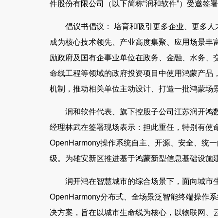
件股份有限公司（以下简称“润和软件”）受邀签
倡议书倡议： 培育和吸引更多企业、更多
成为核心技术领先、产业高度集聚、应用场景丰
合肥市招才引智云聘会举办 6家重点产业链企
局地有暴雪！今明两天
励政府及国有企事业单位在政务、金融、水务、
业HR带岗直播
雪天
命线工程等领域的政府投资项目中使用鸿蒙产品
机制，推动相关单位主动设计、打造一批鸿蒙场
润和软件代表、旗下控股子公司江苏润开鸿数
经理林武在签署现场表示：担此重任，特别有使
OpenHarmony操作系统自主、开源、安全
级。为雄安新区推进基于鸿蒙新型信息基础设施
润开鸿在智慧城市的综合场景下，面向城市
OpenHarmony分布式、全场景泛智能终端操作
决方案，旨在以城市生命线为核心，以物联网、云计