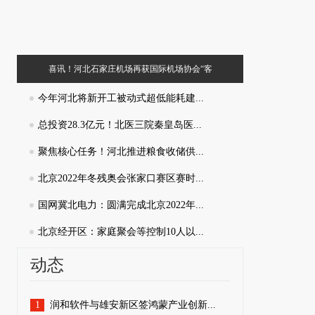
喜讯！河北石家庄机场再获国际机场协会“客
合肥市招才
户之声”认证
今年河北将新开工被动式超低能耗建...
总投资28.3亿元！北医三院秦皇岛医...
聚焦核心任务！河北推进粮食收储供...
北京2022年冬残奥会张家口赛区赛时...
国网冀北电力：圆满完成北京2022年...
北京经开区：家庭聚会等控制10人以...
动态
1
润和软件与雄安新区签鸿蒙产业创新...