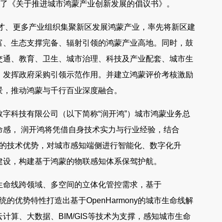
署了《关于推进城市鸿蒙产业创新发展的倡议书》。
人才、更多产业组织集聚新区发展鸿蒙产业，率先将新区建
富、生态支撑完备、辐射引领的鸿蒙产业高地。同时，鼓
河北各地将陆续出现雨
“1+3+N”！冀北电力完成北京2022年冬残奥会
交通、教育、卫生、城市治理、科技及产业配套、城市生
气
保电任务
，发挥政府采购引领示范作用。并建立鸿蒙评价考核激励
景，推动鸿蒙与千行百业深度融合。
字科技有限公司（以下简称“润开鸿”）城市鸿蒙业务总
命感， 润开鸿将凭借自身技术实力与行业经验，结合
、统一的技术优势，对城市感知端侧进行智能化、数字化升
建设，构建基于鸿蒙的物联感知体系保驾护航。
生命线跨领域、多空间的立体化管控需求，基于
系统的优势特性打造出基于OpenHarmony的城市生命线解
算、大数据、BIM/GIS等技术为支撑，感知城市生命