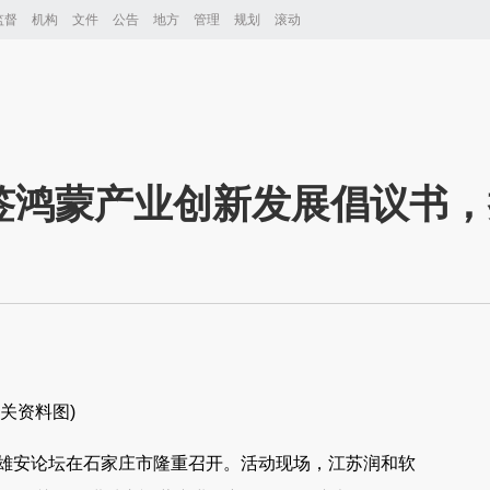
监督
机构
文件
公告
地方
管理
规划
滚动
签鸿蒙产业创新发展倡议书，
相关资料图)
数字雄安论坛在石家庄市隆重召开。活动现场，江苏润和软