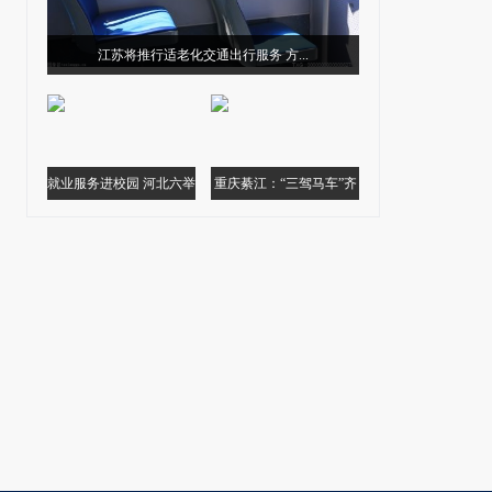
江苏将推行适老化交通出行服务 方...
就业服务进校园 河北六举
重庆綦江：“三驾马车”齐
措提升...
头并进加...