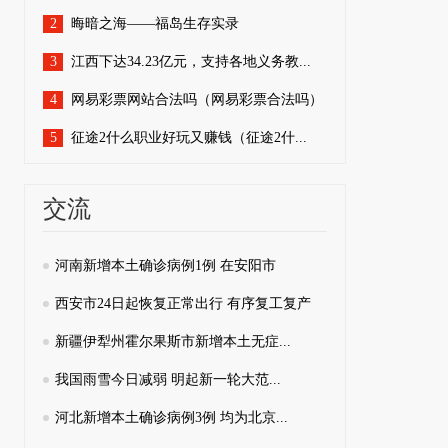
2
晦暗之海——福岛生存实录
3
江西下达34.23亿元，支持各地义务教...
4
网易彩票网站合法吗（网易彩票合法吗）
5
征途2什么职业好玩又赚钱（征途2什...
交流
河南新增本土确诊病例1例 在安阳市
西安市24日起恢复正常出行 有序复工复产
新疆伊犁州霍尔果斯市新增本土无症...
我国雨雪今日减弱 明起新一轮大范...
河北新增本土确诊病例3例 均为北京...