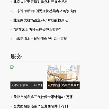
北京大兴安定镇对重点村开展全员核...
广东珠海新增1例无症状感染者转确诊病例
北京两大机场设立24小时核酸检测点...
“躺在床上的时光被长护险照亮”
山东新增本土确诊病例2例 系北京确...
服务
天津市制发第三代社保卡
全麦面包低热量？全麦面
累计超400万张
包并非有利...
天津市制发第三代社保卡累计超400万张
全麦面包低热量？全麦面包并非有利...